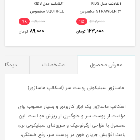
ت
آلفادنت مدل KIDS
آلفادنت مدل KIDS
STRAWBERRY مخصوص
SQUIRREL مخصوص
گرم
کودکان با طعم توت فرنگی
کودکان با طعم موز
9٪
97,000
11٪
137,000
مان
89,000
123,000
تومان
تومان
معرفی محصول
مشخصات
دیدگاه‌ه
ماساژور سیلیکونی پوست سر (اسکالپ ماساژور)
اسکالپ ماساژور یک ابزار کاربردی و بسیار محبوب برای
مراقبت از پوست سر و جلوگیری از ریزش مو است. این
محصول با طراحی ارگونومیک و سری‌های سیلیکونی نرم،
باعث افزایش جریان خون در پوست سر، رفع خستگی،