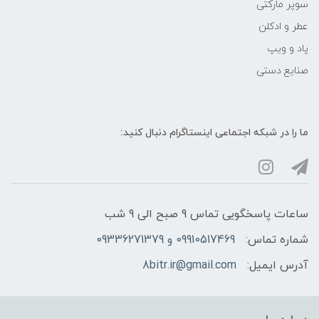
سوپر مارکتی
عطر و ادکلن
پاد و ویپ
صنایع دستی
ما را در شبکه‌ اجتماعی اینستاگرام دنبال کنید:
ساعات پاسخگویی تماس 9 صبح الی 9 شب
شماره تماس:
09910517469 و 09336271379
آدرس ایمیل:
8bitr.ir@gmail.com