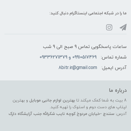
ما را در شبکه‌ اجتماعی اینستاگرام دنبال کنید:
ساعات پاسخگویی تماس 9 صبح الی 9 شب
شماره تماس:
09910517469 و 09336271379
آدرس ایمیل:
8bitr.ir@gmail.com
درباره ما
8 بیت به شما کمک میکند تا
بهترین لوازم جانبی موبایل
و بهترین
لپتاپ های دست دوم و استوک را تهیه کنید.
آدرس:
سنندج -خیابان مردوخ کوچه نایب شکرالله جنب آرایشگاه دارک