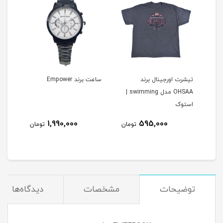
ل برند EI-LO
تیشرت اورجینال برند
ساعت برند Empower
ساعت 
OHSAA مدل swimming |
استوک
1,990,000
595,000
مان
تومان
تومان
توضیحات
مشخصات
دیدگاه‌ها