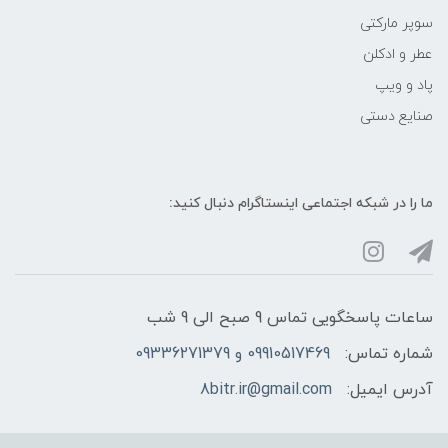
سوپر مارکتی
عطر و ادکلن
پاد و ویپ
صنایع دستی
ما را در شبکه‌ اجتماعی اینستاگرام دنبال کنید:
ساعات پاسخگویی تماس 9 صبح الی 9 شب
شماره تماس:
09910517469 و 09336271379
آدرس ایمیل:
8bitr.ir@gmail.com