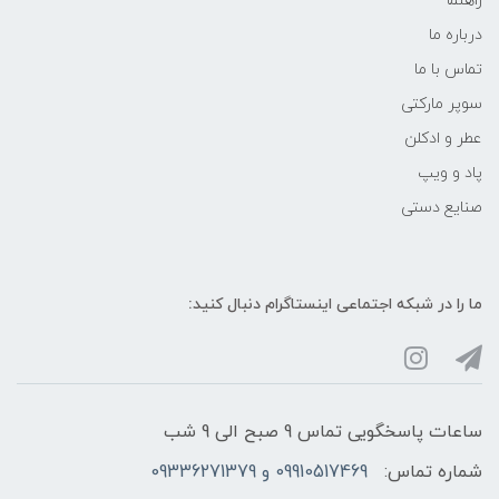
راهنما
درباره ما
تماس با ما
سوپر مارکتی
عطر و ادکلن
پاد و ویپ
صنایع دستی
ما را در شبکه‌ اجتماعی اینستاگرام دنبال کنید:
ساعات پاسخگویی تماس 9 صبح الی 9 شب
شماره تماس:
09910517469 و 09336271379