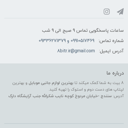
ساعات پاسخگویی تماس 9 صبح الی 9 شب
شماره تماس:
09910517469 و 09336271379
آدرس ایمیل:
8bitr.ir@gmail.com
درباره ما
8 بیت به شما کمک میکند تا
بهترین لوازم جانبی موبایل
و بهترین
لپتاپ های دست دوم و استوک را تهیه کنید.
آدرس:
سنندج -خیابان مردوخ کوچه نایب شکرالله جنب آرایشگاه دارک