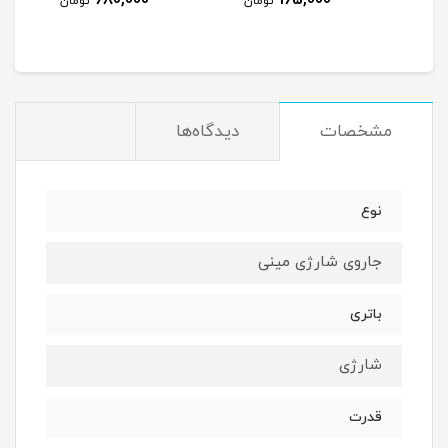
680,000
165,000
مان
تومان
تومان
مشخصات
دیدگاه‌ها
نوع
جاروی شارژی مینی
باتری
شارژی
قدرت