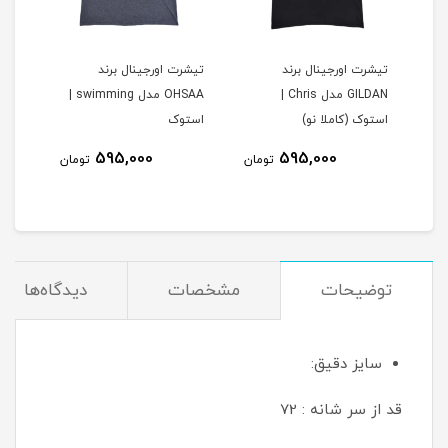
تیشرت اورجینال برند
تیشرت اورجینال برند
ساعت ب
GILDAN مدل Chris |
OHSAA مدل swimming |
استوک (کاملا نو)
استوک
595,000
595,000
مان
تومان
تومان
توضیحات
مشخصات
دیدگاه‌ها
سایز دقیق:
قد از سر شانه : 72