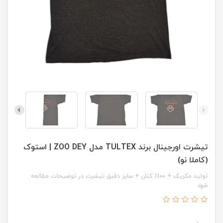
تیشرت اورجینال برند TULTEX مدل ZOO DEY | استوک
(کاملا نو)
تولید مکزیک + 100٪ کتان + سایز دقیق تیشرت در توضیحات مطالعه
شود