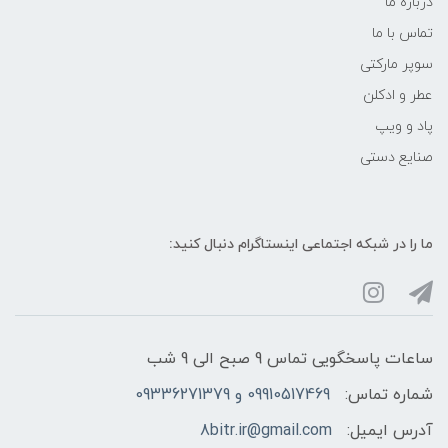
درباره ما
تماس با ما
سوپر مارکتی
عطر و ادکلن
پاد و ویپ
صنایع دستی
ما را در شبکه‌ اجتماعی اینستاگرام دنبال کنید:
ساعات پاسخگویی تماس 9 صبح الی 9 شب
شماره تماس:
09910517469 و 09336271379
آدرس ایمیل:
8bitr.ir@gmail.com