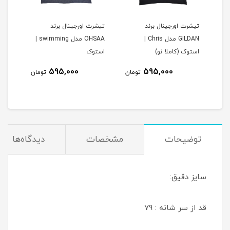
تیشرت اورجینال برند
تیشرت اورجینال برند
ساعت ب
GILDAN مدل Chris |
OHSAA مدل swimming |
استوک (کاملا نو)
استوک
595,000
595,000
مان
تومان
تومان
توضیحات
مشخصات
دیدگاه‌ها
سایز دقیق:
قد از سر شانه : 79