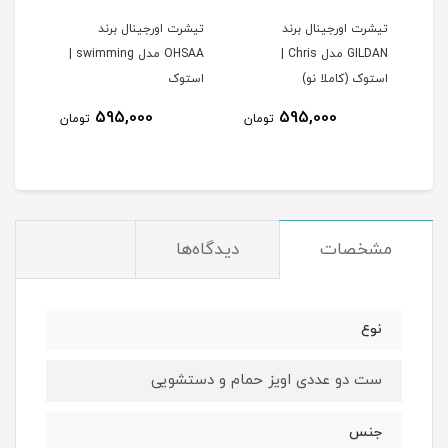
تیشرت اورجینال برند
تیشرت اورجینال برند
ساعت ب
GILDAN مدل Chris |
OHSAA مدل swimming |
استوک (کاملا نو)
استوک
595,000
595,000
مان
تومان
تومان
مشخصات
دیدگاه‌ها
نوع
ست دو عددی اویز حمام و دستشویی
جنس